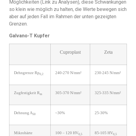
Möglichkeiten (Link zu Analysen), diese Schwankungen
so klein wie möglich zu halten, die Werte bewegen sich
aber auf jeden Fall im Rahmen der unten gezeigten
Grenzen.
Galvano-T Kupfer
Cuproplast
Zeta
Dehngrenze Rp
240-270 N/mm²
230-245 N/mm²
0,2
Zugfestigkeit R
305-370 N/mm²
325-335 N/mm²
m
Dehnung A
~30%
25-30%
50
Mikrohärte
100 – 120 HV
85-105 HV
0,5
0,5