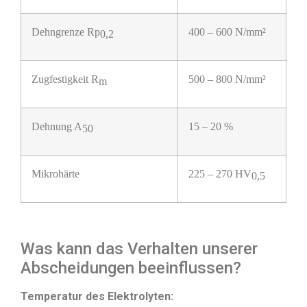
Dehngrenze Rp
400 – 600 N/mm²
0,2
Zugfestigkeit R
500 – 800 N/mm²
m
Dehnung A
15 – 20 %
50
Mikrohärte
225 – 270 HV
0,5
Was kann das Verhalten unserer
Abscheidungen beeinflussen?
Temperatur des Elektrolyten: