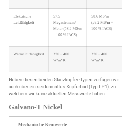
Elektrische
57,5
58,6 MS/m
Leitfähigkeit
Megasiemens/
(58,2 MS/m =
Meter (58,2 MS/m
100 % IACS)
= 100 % IACS)
Wärmeleitfähigkeit
350 – 400
350 – 400
W/m*K
W/m*K
Neben diesen beiden Glanzkupfer-Typen verfügen wir
auch über ein seidenmattes Kupferbad (Typ LP1), zu
welchem wir keine aktuellen Messwerte haben.
Galvano-T Nickel
Mechanische Kennwerte